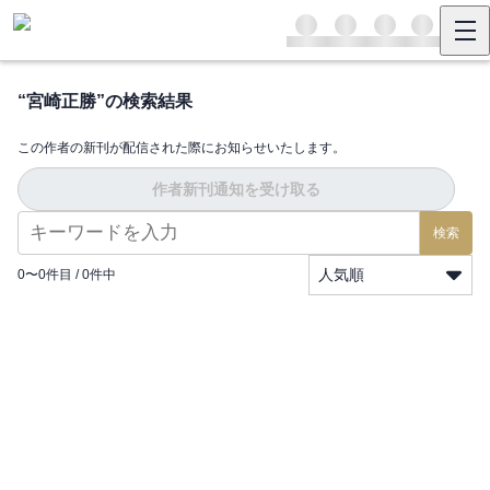
“
宮崎正勝
”の検索結果
この作者の新刊が配信された際にお知らせいたします。
作者新刊通知を受け取る
検索
人気順
0
〜
0
件目 /
0
件中