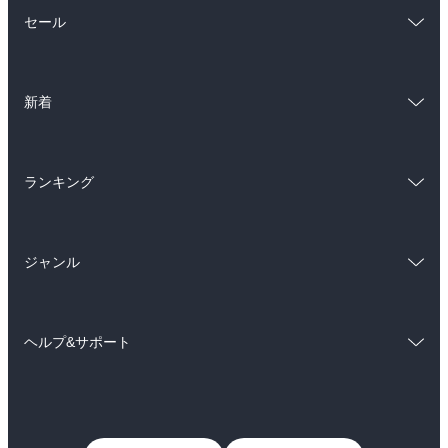
総合
コミック
セール
ラノベ
小説
総合
コミック
雑誌・グラビア
ビジネス・実用
新着
ラノベ
小説
BL・TL
総合
コミック
雑誌・グラビア
ビジネス・実用
ランキング
ラノベ
小説
BL・TL
総合
コミック
雑誌・グラビア
ビジネス・実用
ジャンル
ラノベ
小説
BL・TL
コミック
男性コミック
雑誌・グラビア
ビジネス・実用
ヘルプ&サポート
女性コミック
コミック誌
BL・TL
初めての方へ
ヘルプ
ライトノベル
男子向けラノベ