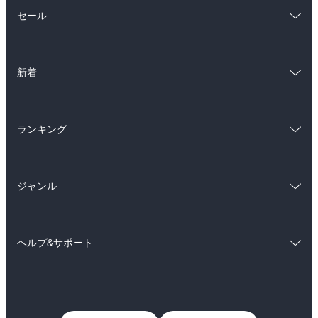
総合
コミック
セール
ラノベ
小説
総合
コミック
雑誌・グラビア
ビジネス・実用
新着
ラノベ
小説
BL・TL
総合
コミック
雑誌・グラビア
ビジネス・実用
ランキング
ラノベ
小説
BL・TL
総合
コミック
雑誌・グラビア
ビジネス・実用
ジャンル
ラノベ
小説
BL・TL
コミック
男性コミック
雑誌・グラビア
ビジネス・実用
ヘルプ&サポート
女性コミック
コミック誌
BL・TL
初めての方へ
ヘルプ
ライトノベル
男子向けラノベ