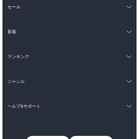
総合
コミック
セール
ラノベ
小説
総合
コミック
雑誌・グラビア
ビジネス・実用
新着
ラノベ
小説
BL・TL
総合
コミック
雑誌・グラビア
ビジネス・実用
ランキング
ラノベ
小説
BL・TL
総合
コミック
雑誌・グラビア
ビジネス・実用
ジャンル
ラノベ
小説
BL・TL
コミック
男性コミック
雑誌・グラビア
ビジネス・実用
ヘルプ&サポート
女性コミック
コミック誌
BL・TL
初めての方へ
ヘルプ
ライトノベル
男子向けラノベ