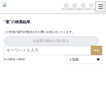
“
宴
”の検索結果
この作者の新刊が配信された際にお知らせいたします。
作者新刊通知を受け取る
検索
人気順
0
〜
0
件目 /
0
件中