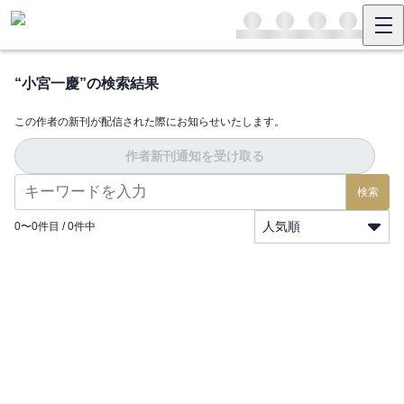
“
小宮一慶
”の検索結果
この作者の新刊が配信された際にお知らせいたします。
作者新刊通知を受け取る
検索
人気順
0
〜
0
件目 /
0
件中