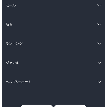
総合
コミック
セール
ラノベ
小説
総合
コミック
雑誌・グラビア
ビジネス・実用
新着
ラノベ
小説
BL・TL
総合
コミック
雑誌・グラビア
ビジネス・実用
ランキング
ラノベ
小説
BL・TL
総合
コミック
雑誌・グラビア
ビジネス・実用
ジャンル
ラノベ
小説
BL・TL
コミック
男性コミック
雑誌・グラビア
ビジネス・実用
ヘルプ&サポート
女性コミック
コミック誌
BL・TL
初めての方へ
ヘルプ
ライトノベル
男子向けラノベ