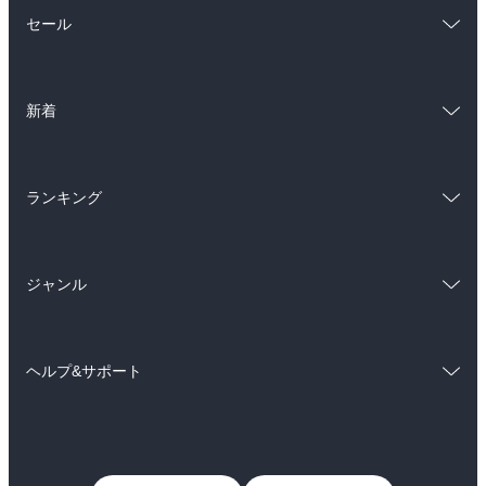
総合
コミック
セール
ラノベ
小説
総合
コミック
雑誌・グラビア
ビジネス・実用
新着
ラノベ
小説
BL・TL
総合
コミック
雑誌・グラビア
ビジネス・実用
ランキング
ラノベ
小説
BL・TL
総合
コミック
雑誌・グラビア
ビジネス・実用
ジャンル
ラノベ
小説
BL・TL
コミック
男性コミック
雑誌・グラビア
ビジネス・実用
ヘルプ&サポート
女性コミック
コミック誌
BL・TL
初めての方へ
ヘルプ
ライトノベル
男子向けラノベ