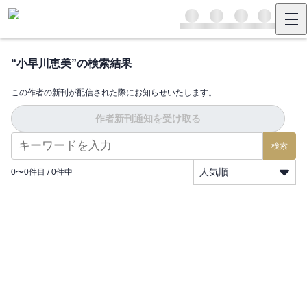
“
小早川恵美
”の検索結果
この作者の新刊が配信された際にお知らせいたします。
作者新刊通知を受け取る
検索
人気順
0
〜
0
件目 /
0
件中