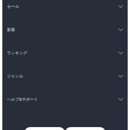
総合
コミック
セール
ラノベ
小説
総合
コミック
雑誌・グラビア
ビジネス・実用
新着
ラノベ
小説
BL・TL
総合
コミック
雑誌・グラビア
ビジネス・実用
ランキング
ラノベ
小説
BL・TL
総合
コミック
雑誌・グラビア
ビジネス・実用
ジャンル
ラノベ
小説
BL・TL
コミック
男性コミック
雑誌・グラビア
ビジネス・実用
ヘルプ&サポート
女性コミック
コミック誌
BL・TL
初めての方へ
ヘルプ
ライトノベル
男子向けラノベ