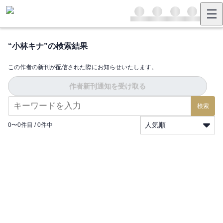
“
小林キナ
”の検索結果
この作者の新刊が配信された際にお知らせいたします。
作者新刊通知を受け取る
検索
人気順
0
〜
0
件目 /
0
件中