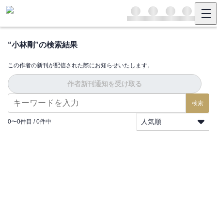
“
小林剛
”の検索結果
この作者の新刊が配信された際にお知らせいたします。
作者新刊通知を受け取る
検索
人気順
0
〜
0
件目 /
0
件中