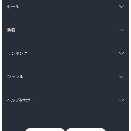
総合
コミック
セール
ラノベ
小説
総合
コミック
雑誌・グラビア
ビジネス・実用
新着
ラノベ
小説
BL・TL
総合
コミック
雑誌・グラビア
ビジネス・実用
ランキング
ラノベ
小説
BL・TL
総合
コミック
雑誌・グラビア
ビジネス・実用
ジャンル
ラノベ
小説
BL・TL
コミック
男性コミック
雑誌・グラビア
ビジネス・実用
ヘルプ&サポート
女性コミック
コミック誌
BL・TL
初めての方へ
ヘルプ
ライトノベル
男子向けラノベ