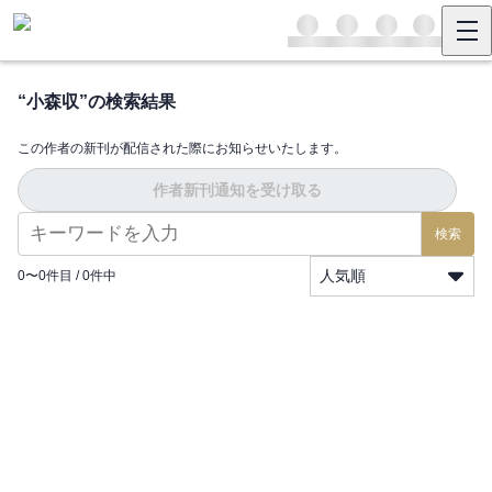
“
小森収
”の検索結果
この作者の新刊が配信された際にお知らせいたします。
作者新刊通知を受け取る
検索
人気順
0
〜
0
件目 /
0
件中