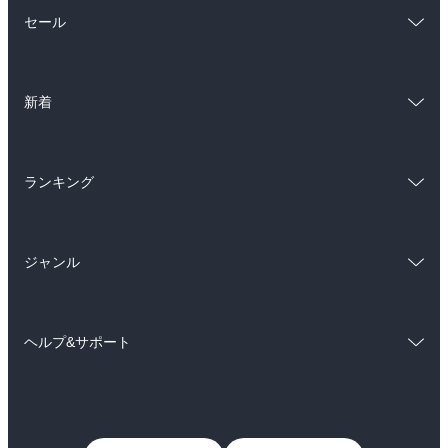
総合
コミック
セール
ラノベ
小説
総合
コミック
雑誌・グラビア
ビジネス・実用
新着
ラノベ
小説
BL・TL
総合
コミック
雑誌・グラビア
ビジネス・実用
ランキング
ラノベ
小説
BL・TL
総合
コミック
雑誌・グラビア
ビジネス・実用
ジャンル
ラノベ
小説
BL・TL
コミック
男性コミック
雑誌・グラビア
ビジネス・実用
ヘルプ&サポート
女性コミック
コミック誌
BL・TL
初めての方へ
ヘルプ
ライトノベル
男子向けラノベ