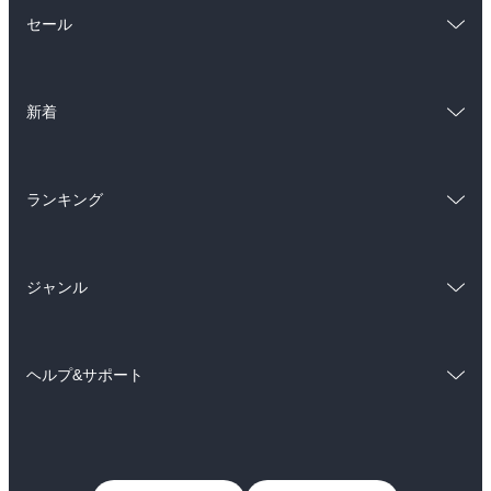
総合
コミック
セール
ラノベ
小説
総合
コミック
雑誌・グラビア
ビジネス・実用
新着
ラノベ
小説
BL・TL
総合
コミック
雑誌・グラビア
ビジネス・実用
ランキング
ラノベ
小説
BL・TL
総合
コミック
雑誌・グラビア
ビジネス・実用
ジャンル
ラノベ
小説
BL・TL
コミック
男性コミック
雑誌・グラビア
ビジネス・実用
ヘルプ&サポート
女性コミック
コミック誌
BL・TL
初めての方へ
ヘルプ
ライトノベル
男子向けラノベ