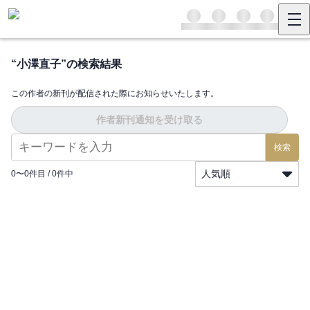
“
小澤直子
”の検索結果
この作者の新刊が配信された際にお知らせいたします。
作者新刊通知を受け取る
検索
人気順
0
〜
0
件目 /
0
件中