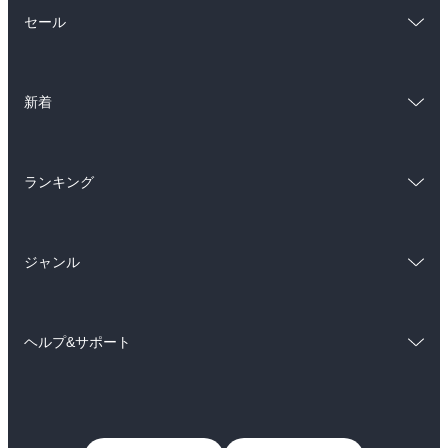
総合
コミック
セール
ラノベ
小説
総合
コミック
雑誌・グラビア
ビジネス・実用
新着
ラノベ
小説
BL・TL
総合
コミック
雑誌・グラビア
ビジネス・実用
ランキング
ラノベ
小説
BL・TL
総合
コミック
雑誌・グラビア
ビジネス・実用
ジャンル
ラノベ
小説
BL・TL
コミック
男性コミック
雑誌・グラビア
ビジネス・実用
ヘルプ&サポート
女性コミック
コミック誌
BL・TL
初めての方へ
ヘルプ
ライトノベル
男子向けラノベ