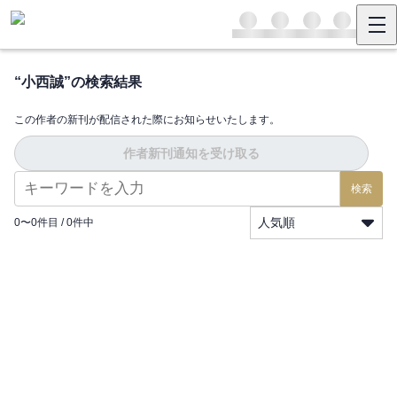
“
小西誠
”の検索結果
この作者の新刊が配信された際にお知らせいたします。
作者新刊通知を受け取る
検索
人気順
0
〜
0
件目 /
0
件中