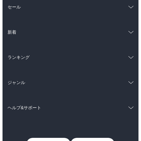
総合
コミック
セール
ラノベ
小説
総合
コミック
雑誌・グラビア
ビジネス・実用
新着
ラノベ
小説
BL・TL
総合
コミック
雑誌・グラビア
ビジネス・実用
ランキング
ラノベ
小説
BL・TL
総合
コミック
雑誌・グラビア
ビジネス・実用
ジャンル
ラノベ
小説
BL・TL
コミック
男性コミック
雑誌・グラビア
ビジネス・実用
ヘルプ&サポート
女性コミック
コミック誌
BL・TL
初めての方へ
ヘルプ
ライトノベル
男子向けラノベ