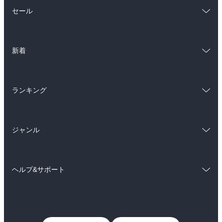
総合
コミック
セール
ラノベ
小説
総合
コミック
雑誌・グラビア
ビジネス・実用
新着
ラノベ
小説
BL・TL
総合
コミック
雑誌・グラビア
ビジネス・実用
ランキング
ラノベ
小説
BL・TL
総合
コミック
雑誌・グラビア
ビジネス・実用
ジャンル
ラノベ
小説
BL・TL
コミック
男性コミック
雑誌・グラビア
ビジネス・実用
ヘルプ&サポート
女性コミック
コミック誌
BL・TL
初めての方へ
ヘルプ
ライトノベル
男子向けラノベ