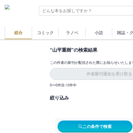
総合
コミック
ラノベ
小説
雑誌・
“
山平重樹
”の検索結果
この作者の新刊が配信された際にお知らせいたしま
作者新刊通知を受け取る
0
〜
0
件目 /
0
件中
絞り込み
この条件で検索