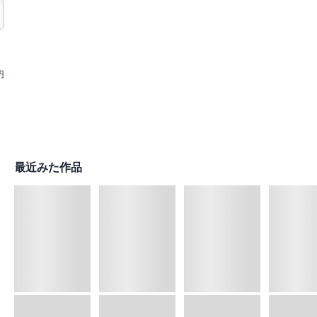
円
最近みた作品