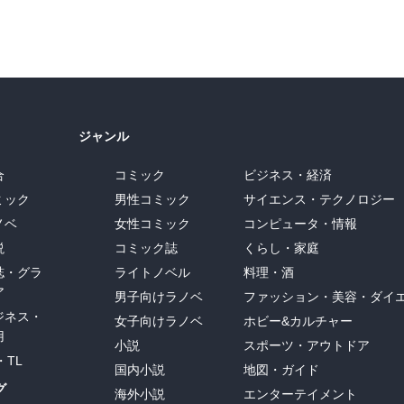
ジャンル
合
コミック
ビジネス・経済
ミック
男性コミック
サイエンス・テクノロジー
ノベ
女性コミック
コンピュータ・情報
説
コミック誌
くらし・家庭
誌・グラ
ライトノベル
料理・酒
ア
男子向けラノベ
ファッション・美容・ダイ
ジネス・
女子向けラノベ
ホビー&カルチャー
用
小説
スポーツ・アウトドア
・TL
国内小説
地図・ガイド
グ
海外小説
エンターテイメント