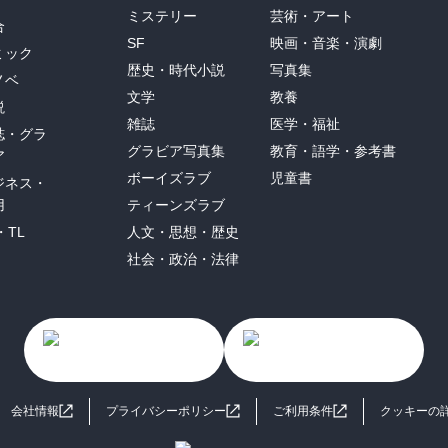
ミステリー
芸術・アート
合
SF
映画・音楽・演劇
ミック
歴史・時代小説
写真集
ノベ
文学
教養
説
雑誌
医学・福祉
誌・グラ
グラビア写真集
教育・語学・参考書
ア
ボーイズラブ
児童書
ジネス・
用
ティーンズラブ
・TL
人文・思想・歴史
社会・政治・法律
会社情報
プライバシーポリシー
ご利用条件
クッキーの