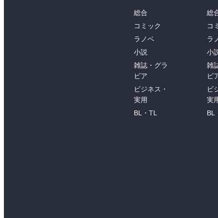
総合
総
コミック
コ
ラノベ
ラ
小説
小
雑誌・グラ
雑
ビア
ビ
ビジネス・
ビ
実用
実
BL・TL
BL