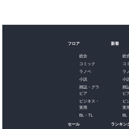
フロア
新着
総合
総
コミック
コ
ラノベ
ラ
小説
小
雑誌・グラ
雑
ビア
ビ
ビジネス・
ビ
実用
実
BL・TL
BL
セール
ランキン