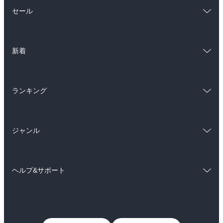
総合
コミック
セール
ラノベ
小説
総合
コミック
雑誌・グラビア
ビジネス・実用
新着
ラノベ
小説
BL・TL
総合
コミック
雑誌・グラビア
ビジネス・実用
ランキング
ラノベ
小説
BL・TL
総合
コミック
雑誌・グラビア
ビジネス・実用
ジャンル
ラノベ
小説
BL・TL
コミック
男性コミック
雑誌・グラビア
ビジネス・実用
ヘルプ&サポート
女性コミック
コミック誌
BL・TL
初めての方へ
ヘルプ
ライトノベル
男子向けラノベ