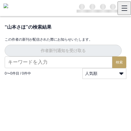
“
山本さほ
”の検索結果
この作者の新刊が配信された際にお知らせいたします。
作者新刊通知を受け取る
検索
人気順
0
〜
0
件目 /
0
件中