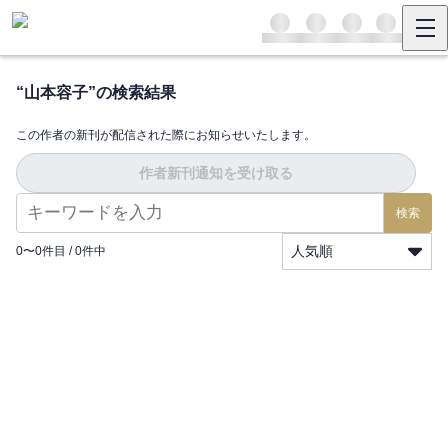
“
山本容子
”の検索結果
この作者の新刊が配信された際にお知らせいたします。
作者新刊通知を受け取る
検索
人気順
0
〜
0
件目 /
0
件中