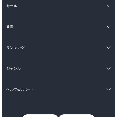
総合
コミック
セール
ラノベ
小説
総合
コミック
雑誌・グラビア
ビジネス・実用
新着
ラノベ
小説
BL・TL
総合
コミック
雑誌・グラビア
ビジネス・実用
ランキング
ラノベ
小説
BL・TL
総合
コミック
雑誌・グラビア
ビジネス・実用
ジャンル
ラノベ
小説
BL・TL
コミック
男性コミック
雑誌・グラビア
ビジネス・実用
ヘルプ&サポート
女性コミック
コミック誌
BL・TL
初めての方へ
ヘルプ
ライトノベル
男子向けラノベ