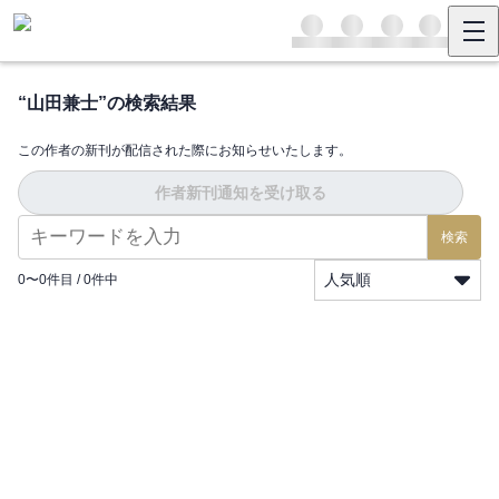
“
山田兼士
”の検索結果
この作者の新刊が配信された際にお知らせいたします。
作者新刊通知を受け取る
検索
人気順
0
〜
0
件目 /
0
件中