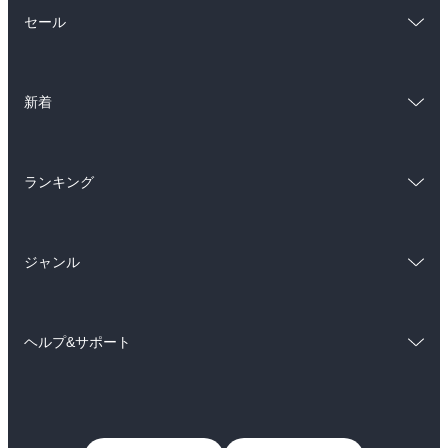
総合
コミック
セール
ラノベ
小説
総合
コミック
雑誌・グラビア
ビジネス・実用
新着
ラノベ
小説
BL・TL
総合
コミック
雑誌・グラビア
ビジネス・実用
ランキング
ラノベ
小説
BL・TL
総合
コミック
雑誌・グラビア
ビジネス・実用
ジャンル
ラノベ
小説
BL・TL
コミック
男性コミック
雑誌・グラビア
ビジネス・実用
ヘルプ&サポート
女性コミック
コミック誌
BL・TL
初めての方へ
ヘルプ
ライトノベル
男子向けラノベ