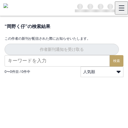
“
岡野く仔
”の検索結果
この作者の新刊が配信された際にお知らせいたします。
作者新刊通知を受け取る
検索
人気順
0
〜
0
件目 /
0
件中