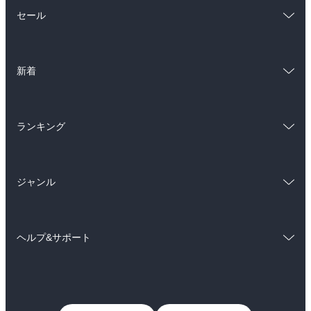
総合
コミック
セール
ラノベ
小説
総合
コミック
雑誌・グラビア
ビジネス・実用
新着
ラノベ
小説
BL・TL
総合
コミック
雑誌・グラビア
ビジネス・実用
ランキング
ラノベ
小説
BL・TL
総合
コミック
雑誌・グラビア
ビジネス・実用
ジャンル
ラノベ
小説
BL・TL
コミック
男性コミック
雑誌・グラビア
ビジネス・実用
ヘルプ&サポート
女性コミック
コミック誌
BL・TL
初めての方へ
ヘルプ
ライトノベル
男子向けラノベ