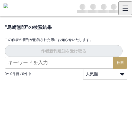
“
島崎無印
”の検索結果
この作者の新刊が配信された際にお知らせいたします。
作者新刊通知を受け取る
検索
人気順
0
〜
0
件目 /
0
件中