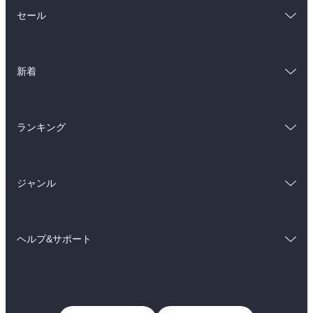
総合
コミック
セール
ラノベ
小説
総合
コミック
雑誌・グラビア
ビジネス・実用
新着
ラノベ
小説
BL・TL
総合
コミック
雑誌・グラビア
ビジネス・実用
ランキング
ラノベ
小説
BL・TL
総合
コミック
雑誌・グラビア
ビジネス・実用
ジャンル
ラノベ
小説
BL・TL
コミック
男性コミック
雑誌・グラビア
ビジネス・実用
ヘルプ&サポート
女性コミック
コミック誌
BL・TL
初めての方へ
ヘルプ
ライトノベル
男子向けラノベ