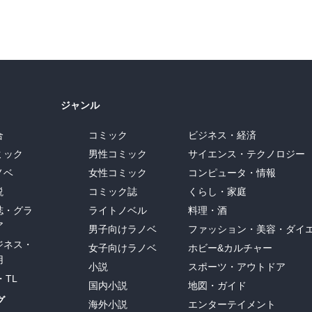
ジャンル
合
コミック
ビジネス・経済
ミック
男性コミック
サイエンス・テクノロジー
ノベ
女性コミック
コンピュータ・情報
説
コミック誌
くらし・家庭
誌・グラ
ライトノベル
料理・酒
ア
男子向けラノベ
ファッション・美容・ダイ
ジネス・
女子向けラノベ
ホビー&カルチャー
用
小説
スポーツ・アウトドア
・TL
国内小説
地図・ガイド
グ
海外小説
エンターテイメント