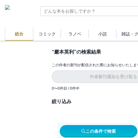
総合
コミック
ラノベ
小説
雑誌・
“
巖本英利
”の検索結果
この作者の新刊が配信された際にお知らせいたしま
作者新刊通知を受け取る
0
〜
0
件目 /
0
件中
絞り込み
この条件で検索