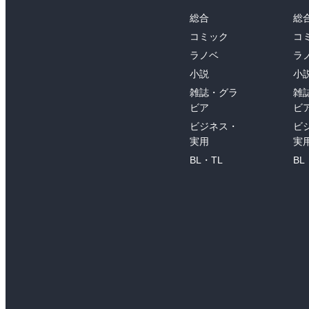
総合
総
コミック
コ
ラノベ
ラ
小説
小
雑誌・グラ
雑
ビア
ビ
ビジネス・
ビ
実用
実
BL・TL
BL