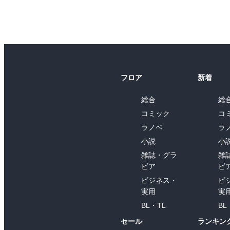
フロア
新着
総合
総
コミック
コ
ラノベ
ラ
小説
小
雑誌・グラ
雑
ビア
ビ
ビジネス・
ビ
実用
実
BL・TL
BL
セール
ランキン