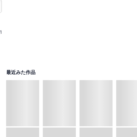
円
最近みた作品