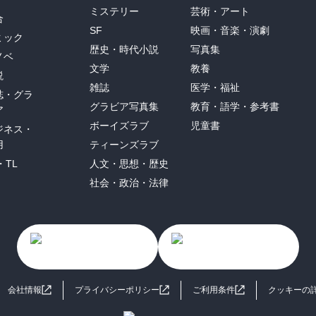
ミステリー
芸術・アート
合
SF
映画・音楽・演劇
ミック
歴史・時代小説
写真集
ノベ
文学
教養
説
雑誌
医学・福祉
誌・グラ
グラビア写真集
教育・語学・参考書
ア
ボーイズラブ
児童書
ジネス・
用
ティーンズラブ
・TL
人文・思想・歴史
社会・政治・法律
会社情報
プライバシーポリシー
ご利用条件
クッキーの