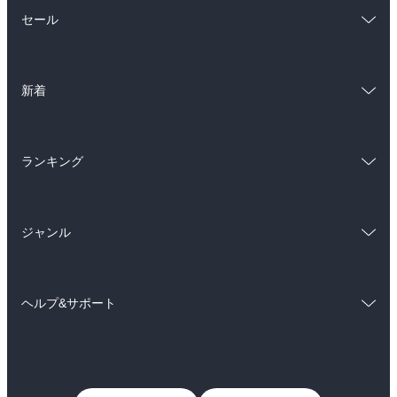
総合
コミック
セール
ラノベ
小説
総合
コミック
雑誌・グラビア
ビジネス・実用
新着
ラノベ
小説
BL・TL
総合
コミック
雑誌・グラビア
ビジネス・実用
ランキング
ラノベ
小説
BL・TL
総合
コミック
雑誌・グラビア
ビジネス・実用
ジャンル
ラノベ
小説
BL・TL
コミック
男性コミック
雑誌・グラビア
ビジネス・実用
ヘルプ&サポート
女性コミック
コミック誌
BL・TL
初めての方へ
ヘルプ
ライトノベル
男子向けラノベ