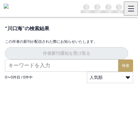
“
川口海
”の検索結果
この作者の新刊が配信された際にお知らせいたします。
作者新刊通知を受け取る
検索
人気順
0
〜
0
件目 /
0
件中