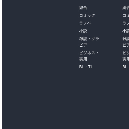
総合
総
コミック
コ
ラノベ
ラ
小説
小
雑誌・グラ
雑
ビア
ビ
ビジネス・
ビ
実用
実
BL・TL
BL