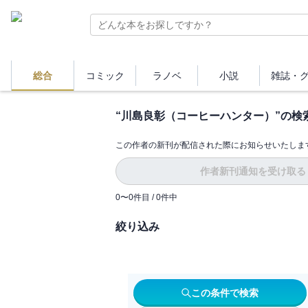
総合
コミック
ラノベ
小説
雑誌・
“
川島良彰（コーヒーハンター）
”の検
この作者の新刊が配信された際にお知らせいたしま
作者新刊通知を受け取る
0
〜
0
件目 /
0
件中
絞り込み
この条件で検索