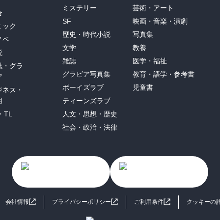
ミステリー
芸術・アート
合
SF
映画・音楽・演劇
ミック
歴史・時代小説
写真集
ノベ
文学
教養
説
雑誌
医学・福祉
誌・グラ
グラビア写真集
教育・語学・参考書
ア
ボーイズラブ
児童書
ジネス・
用
ティーンズラブ
・TL
人文・思想・歴史
社会・政治・法律
会社情報
プライバシーポリシー
ご利用条件
クッキーの