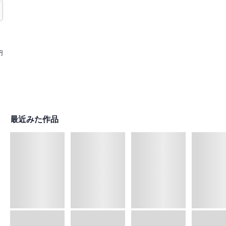
円
最近みた作品