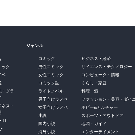
ジャンル
合
コミック
ビジネス・経済
ミック
男性コミック
サイエンス・テクノロジー
ノベ
女性コミック
コンピュータ・情報
説
コミック誌
くらし・家庭
誌・グラ
ライトノベル
料理・酒
ア
男子向けラノベ
ファッション・美容・ダイ
ジネス・
女子向けラノベ
ホビー&カルチャー
用
小説
スポーツ・アウトドア
・TL
国内小説
地図・ガイド
グ
海外小説
エンターテイメント