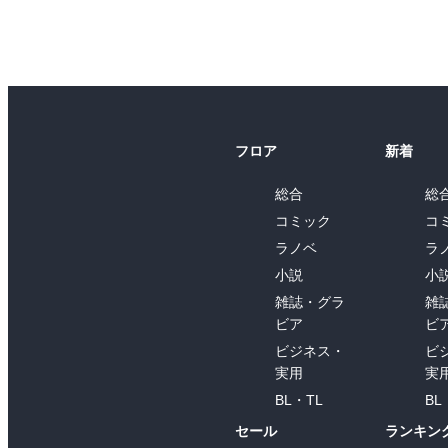
フロア
新着
総合
総
コミック
コ
ラノベ
ラ
小説
小
雑誌・グラ
雑
ビア
ビ
ビジネス・
ビ
実用
実
BL・TL
BL
セール
ランキン