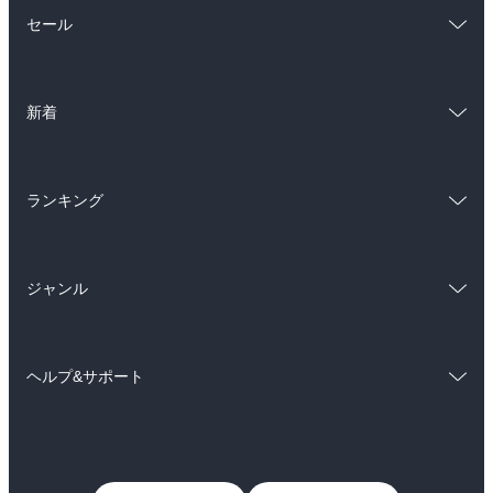
総合
コミック
セール
ラノベ
小説
総合
コミック
雑誌・グラビア
ビジネス・実用
新着
ラノベ
小説
BL・TL
総合
コミック
雑誌・グラビア
ビジネス・実用
ランキング
ラノベ
小説
BL・TL
総合
コミック
雑誌・グラビア
ビジネス・実用
ジャンル
ラノベ
小説
BL・TL
コミック
男性コミック
雑誌・グラビア
ビジネス・実用
ヘルプ&サポート
女性コミック
コミック誌
BL・TL
初めての方へ
ヘルプ
ライトノベル
男子向けラノベ