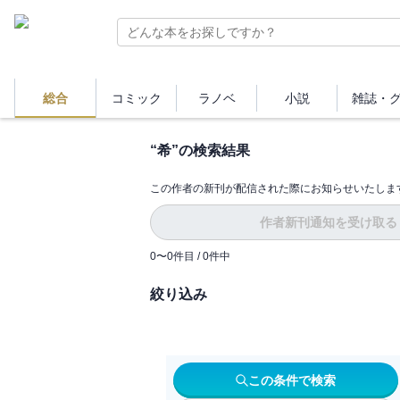
総合
コミック
ラノベ
小説
雑誌・
“
希
”の検索結果
この作者の新刊が配信された際にお知らせいたしま
作者新刊通知を受け取る
0
〜
0
件目 /
0
件中
絞り込み
この条件で検索