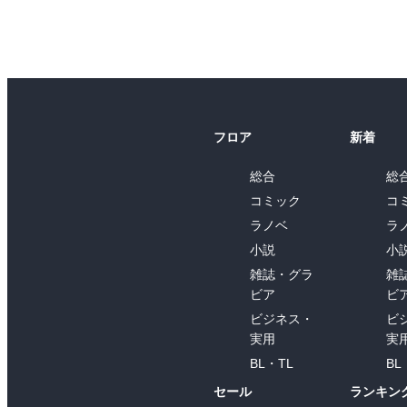
フロア
新着
総合
総
コミック
コ
ラノベ
ラ
小説
小
雑誌・グラ
雑
ビア
ビ
ビジネス・
ビ
実用
実
BL・TL
BL
セール
ランキン