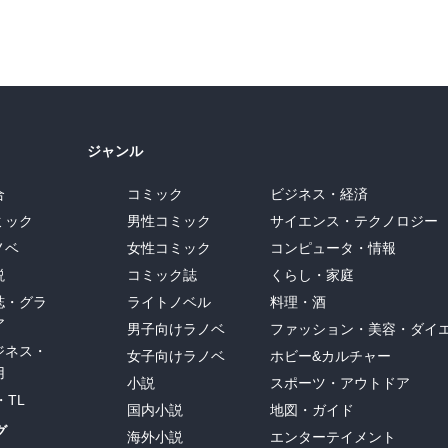
ジャンル
合
コミック
ビジネス・経済
ミック
男性コミック
サイエンス・テクノロジー
ノベ
女性コミック
コンピュータ・情報
説
コミック誌
くらし・家庭
誌・グラ
ライトノベル
料理・酒
ア
男子向けラノベ
ファッション・美容・ダイ
ジネス・
女子向けラノベ
ホビー&カルチャー
用
小説
スポーツ・アウトドア
・TL
国内小説
地図・ガイド
グ
海外小説
エンターテイメント