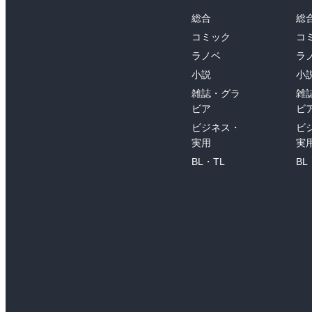
総合
総
コミック
コ
ラノベ
ラ
小説
小
雑誌・グラ
雑
ビア
ビ
ビジネス・
ビ
実用
実
BL・TL
BL