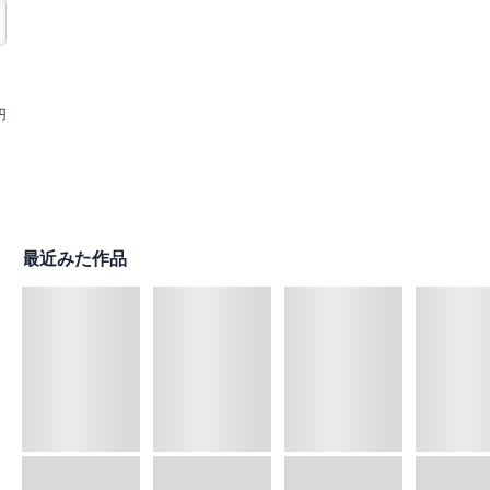
円
最近みた作品