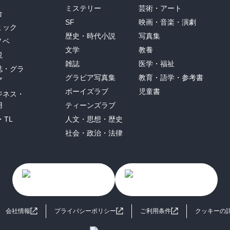
ミステリー
芸術・アート
合
SF
映画・音楽・演劇
ミック
歴史・時代小説
写真集
ノベ
文学
教養
説
雑誌
医学・福祉
誌・グラ
グラビア写真集
教育・語学・参考書
ア
ボーイズラブ
児童書
ジネス・
用
ティーンズラブ
・TL
人文・思想・歴史
社会・政治・法律
会社情報
プライバシーポリシー
ご利用条件
クッキーの