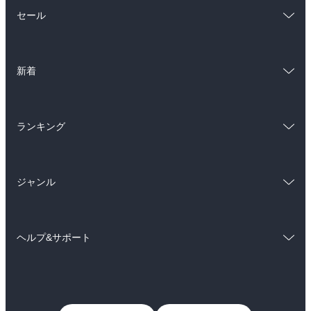
総合
コミック
セール
ラノベ
小説
総合
コミック
雑誌・グラビア
ビジネス・実用
新着
ラノベ
小説
BL・TL
総合
コミック
雑誌・グラビア
ビジネス・実用
ランキング
ラノベ
小説
BL・TL
総合
コミック
雑誌・グラビア
ビジネス・実用
ジャンル
ラノベ
小説
BL・TL
コミック
男性コミック
雑誌・グラビア
ビジネス・実用
ヘルプ&サポート
女性コミック
コミック誌
BL・TL
初めての方へ
ヘルプ
ライトノベル
男子向けラノベ