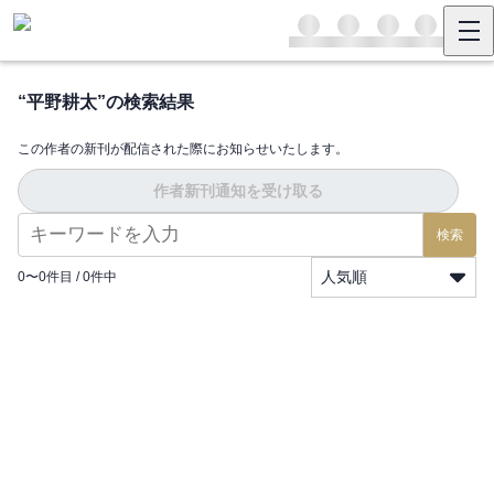
“
平野耕太
”の検索結果
この作者の新刊が配信された際にお知らせいたします。
作者新刊通知を受け取る
検索
人気順
0
〜
0
件目 /
0
件中