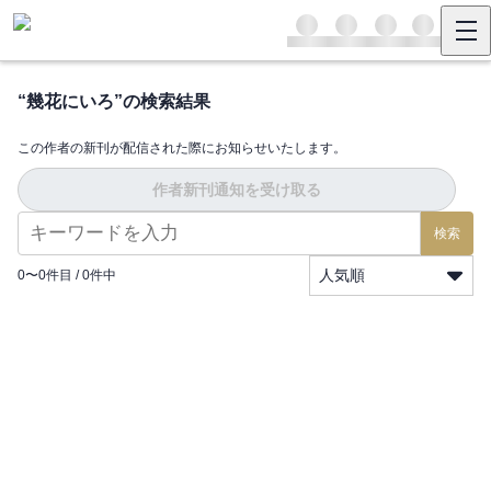
“
幾花にいろ
”の検索結果
この作者の新刊が配信された際にお知らせいたします。
作者新刊通知を受け取る
検索
人気順
0
〜
0
件目 /
0
件中