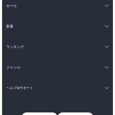
総合
コミック
セール
ラノベ
小説
総合
コミック
雑誌・グラビア
ビジネス・実用
新着
ラノベ
小説
BL・TL
総合
コミック
雑誌・グラビア
ビジネス・実用
ランキング
ラノベ
小説
BL・TL
総合
コミック
雑誌・グラビア
ビジネス・実用
ジャンル
ラノベ
小説
BL・TL
コミック
男性コミック
雑誌・グラビア
ビジネス・実用
ヘルプ&サポート
女性コミック
コミック誌
BL・TL
初めての方へ
ヘルプ
ライトノベル
男子向けラノベ