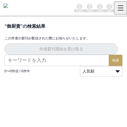
“
御厨貴
”の検索結果
この作者の新刊が配信された際にお知らせいたします。
作者新刊通知を受け取る
検索
人気順
0
〜
0
件目 /
0
件中