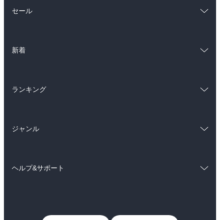
総合
コミック
セール
ラノベ
小説
総合
コミック
雑誌・グラビア
ビジネス・実用
新着
ラノベ
小説
BL・TL
総合
コミック
雑誌・グラビア
ビジネス・実用
ランキング
ラノベ
小説
BL・TL
総合
コミック
雑誌・グラビア
ビジネス・実用
ジャンル
ラノベ
小説
BL・TL
コミック
男性コミック
雑誌・グラビア
ビジネス・実用
ヘルプ&サポート
女性コミック
コミック誌
BL・TL
初めての方へ
ヘルプ
ライトノベル
男子向けラノベ