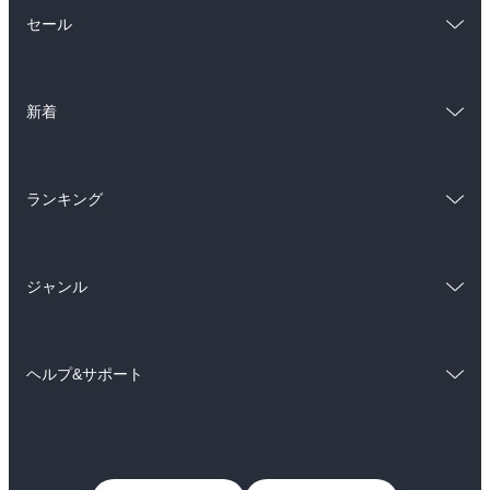
総合
コミック
セール
ラノベ
小説
総合
コミック
雑誌・グラビア
ビジネス・実用
新着
ラノベ
小説
BL・TL
総合
コミック
雑誌・グラビア
ビジネス・実用
ランキング
ラノベ
小説
BL・TL
総合
コミック
雑誌・グラビア
ビジネス・実用
ジャンル
ラノベ
小説
BL・TL
コミック
男性コミック
雑誌・グラビア
ビジネス・実用
ヘルプ&サポート
女性コミック
コミック誌
BL・TL
初めての方へ
ヘルプ
ライトノベル
男子向けラノベ