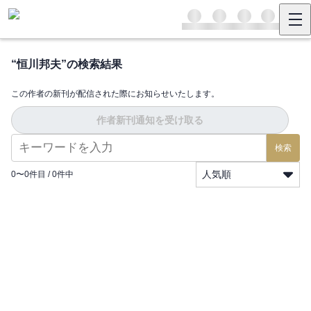
“
恒川邦夫
”の検索結果
この作者の新刊が配信された際にお知らせいたします。
作者新刊通知を受け取る
検索
人気順
0
〜
0
件目 /
0
件中