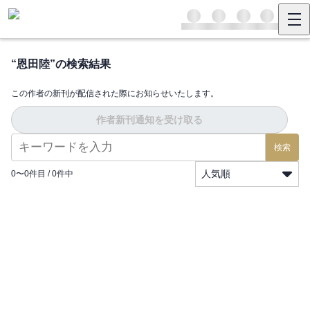
“
恩田陸
”の検索結果
この作者の新刊が配信された際にお知らせいたします。
作者新刊通知を受け取る
検索
人気順
0
〜
0
件目 /
0
件中