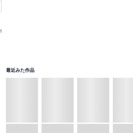
円
最近みた作品