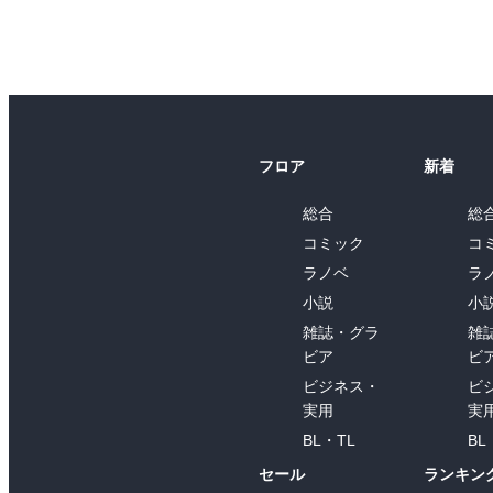
フロア
新着
総合
総
コミック
コ
ラノベ
ラ
小説
小
雑誌・グラ
雑
ビア
ビ
ビジネス・
ビ
実用
実
BL・TL
BL
セール
ランキン