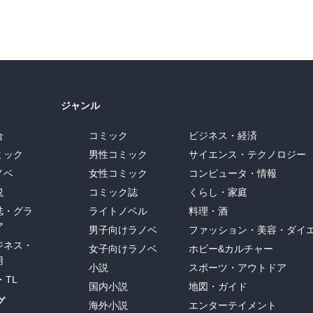
ジャンル
合
コミック
ビジネス・経済
ミック
男性コミック
サイエンス・テクノロジー
ノベ
女性コミック
コンピュータ・情報
説
コミック誌
くらし・家庭
誌・グラ
ライトノベル
料理・酒
ア
男子向けラノベ
ファッション・美容・ダイ
ジネス・
女子向けラノベ
ホビー&カルチャー
用
小説
スポーツ・アウトドア
・TL
国内小説
地図・ガイド
グ
海外小説
エンターテイメント