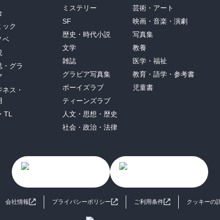
ミステリー
芸術・アート
合
SF
映画・音楽・演劇
ミック
歴史・時代小説
写真集
ノベ
文学
教養
説
雑誌
医学・福祉
誌・グラ
グラビア写真集
教育・語学・参考書
ア
ボーイズラブ
児童書
ジネス・
用
ティーンズラブ
・TL
人文・思想・歴史
社会・政治・法律
会社情報
プライバシーポリシー
ご利用条件
クッキーの