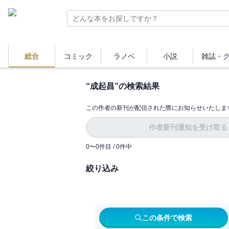
総合
コミック
ラノベ
小説
雑誌・
“
成起昌
”の検索結果
この作者の新刊が配信された際にお知らせいたしま
作者新刊通知を受け取る
0
〜
0
件目 /
0
件中
絞り込み
この条件で検索