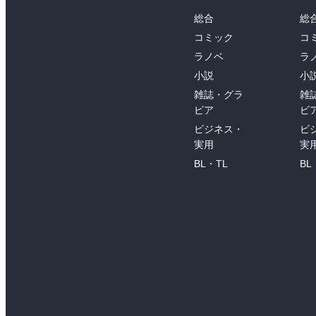
総合
総
コミック
コ
ラノベ
ラ
小説
小
雑誌・グラ
雑
ビア
ビ
ビジネス・
ビ
実用
実
BL・TL
BL