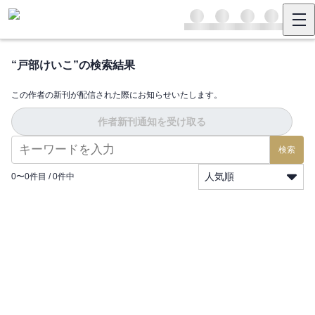
“
戸部けいこ
”の検索結果
この作者の新刊が配信された際にお知らせいたします。
作者新刊通知を受け取る
検索
人気順
0
〜
0
件目 /
0
件中