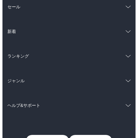
総合
コミック
セール
ラノベ
小説
総合
コミック
雑誌・グラビア
ビジネス・実用
新着
ラノベ
小説
BL・TL
総合
コミック
雑誌・グラビア
ビジネス・実用
ランキング
ラノベ
小説
BL・TL
総合
コミック
雑誌・グラビア
ビジネス・実用
ジャンル
ラノベ
小説
BL・TL
コミック
男性コミック
雑誌・グラビア
ビジネス・実用
ヘルプ&サポート
女性コミック
コミック誌
BL・TL
初めての方へ
ヘルプ
ライトノベル
男子向けラノベ