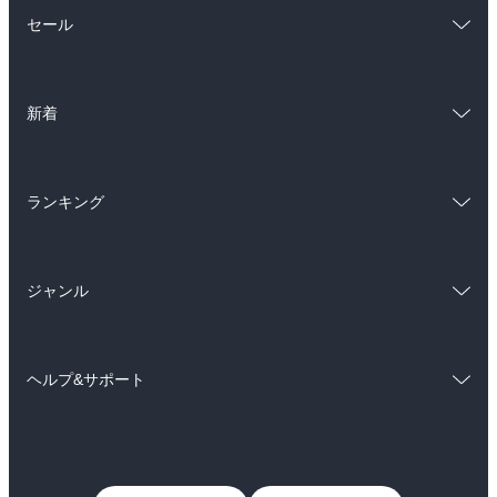
総合
コミック
セール
ラノベ
小説
総合
コミック
雑誌・グラビア
ビジネス・実用
新着
ラノベ
小説
BL・TL
総合
コミック
雑誌・グラビア
ビジネス・実用
ランキング
ラノベ
小説
BL・TL
総合
コミック
雑誌・グラビア
ビジネス・実用
ジャンル
ラノベ
小説
BL・TL
コミック
男性コミック
雑誌・グラビア
ビジネス・実用
ヘルプ&サポート
女性コミック
コミック誌
BL・TL
初めての方へ
ヘルプ
ライトノベル
男子向けラノベ