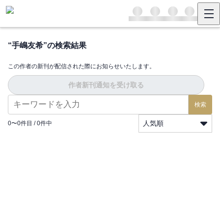
“
手嶋友希
”の検索結果
この作者の新刊が配信された際にお知らせいたします。
作者新刊通知を受け取る
検索
人気順
0
〜
0
件目 /
0
件中