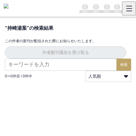
“
持崎湯葉
”の検索結果
この作者の新刊が配信された際にお知らせいたします。
作者新刊通知を受け取る
検索
人気順
0
〜
0
件目 /
0
件中