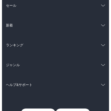
総合
コミック
セール
ラノベ
小説
総合
コミック
雑誌・グラビア
ビジネス・実用
新着
ラノベ
小説
BL・TL
総合
コミック
雑誌・グラビア
ビジネス・実用
ランキング
ラノベ
小説
BL・TL
総合
コミック
雑誌・グラビア
ビジネス・実用
ジャンル
ラノベ
小説
BL・TL
コミック
男性コミック
雑誌・グラビア
ビジネス・実用
ヘルプ&サポート
女性コミック
コミック誌
BL・TL
初めての方へ
ヘルプ
ライトノベル
男子向けラノベ