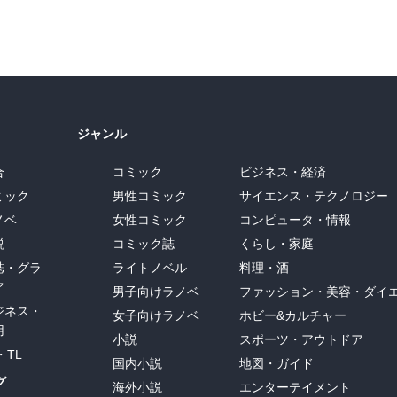
ジャンル
合
コミック
ビジネス・経済
ミック
男性コミック
サイエンス・テクノロジー
ノベ
女性コミック
コンピュータ・情報
説
コミック誌
くらし・家庭
誌・グラ
ライトノベル
料理・酒
ア
男子向けラノベ
ファッション・美容・ダイ
ジネス・
女子向けラノベ
ホビー&カルチャー
用
小説
スポーツ・アウトドア
・TL
国内小説
地図・ガイド
グ
海外小説
エンターテイメント