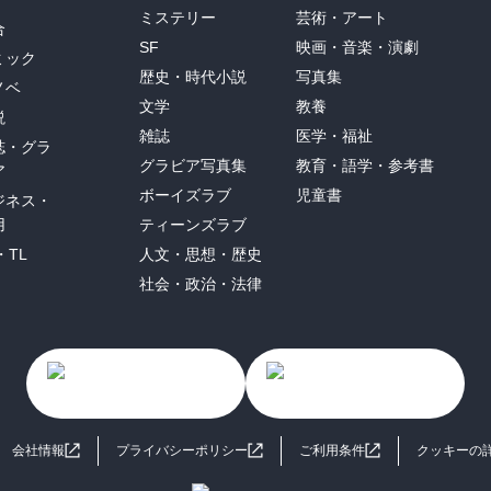
ミステリー
芸術・アート
合
SF
映画・音楽・演劇
ミック
歴史・時代小説
写真集
ノベ
文学
教養
説
雑誌
医学・福祉
誌・グラ
グラビア写真集
教育・語学・参考書
ア
ボーイズラブ
児童書
ジネス・
用
ティーンズラブ
・TL
人文・思想・歴史
社会・政治・法律
会社情報
プライバシーポリシー
ご利用条件
クッキーの