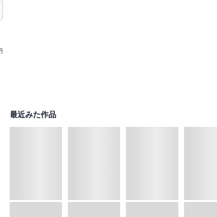
円
最近みた作品