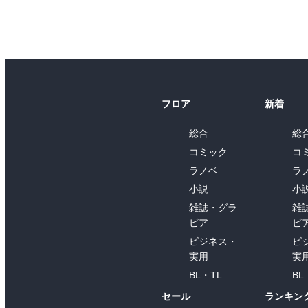
フロア
新着
総合
総
コミック
コ
ラノベ
ラ
小説
小
雑誌・グラ
雑
ビア
ビ
ビジネス・
ビ
実用
実
BL・TL
BL
セール
ランキン