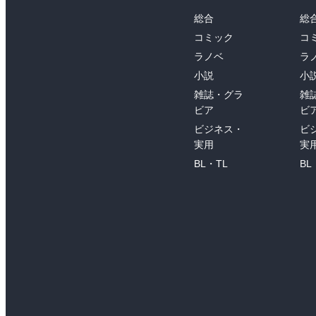
総合
総
コミック
コ
ラノベ
ラ
小説
小
雑誌・グラ
雑
ビア
ビ
ビジネス・
ビ
実用
実
BL・TL
BL