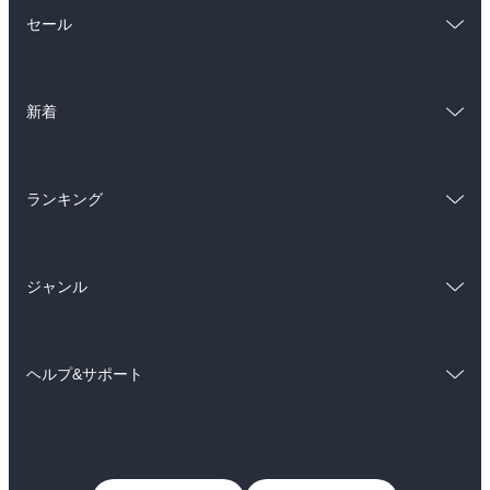
総合
コミック
セール
ラノベ
小説
総合
コミック
雑誌・グラビア
ビジネス・実用
新着
ラノベ
小説
BL・TL
総合
コミック
雑誌・グラビア
ビジネス・実用
ランキング
ラノベ
小説
BL・TL
総合
コミック
雑誌・グラビア
ビジネス・実用
ジャンル
ラノベ
小説
BL・TL
コミック
男性コミック
雑誌・グラビア
ビジネス・実用
ヘルプ&サポート
女性コミック
コミック誌
BL・TL
初めての方へ
ヘルプ
ライトノベル
男子向けラノベ