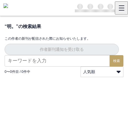
“
明。
”の検索結果
この作者の新刊が配信された際にお知らせいたします。
作者新刊通知を受け取る
検索
人気順
0
〜
0
件目 /
0
件中