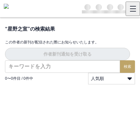
“
星野之宣
”の検索結果
この作者の新刊が配信された際にお知らせいたします。
作者新刊通知を受け取る
検索
人気順
0
〜
0
件目 /
0
件中