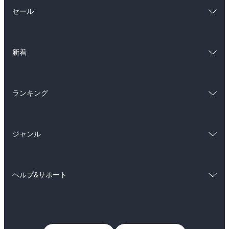
総合
コミック
セール
ラノベ
小説
総合
コミック
雑誌・グラビア
ビジネス・実用
新着
ラノベ
小説
BL・TL
総合
コミック
雑誌・グラビア
ビジネス・実用
ランキング
ラノベ
小説
BL・TL
総合
コミック
雑誌・グラビア
ビジネス・実用
ジャンル
ラノベ
小説
BL・TL
コミック
男性コミック
雑誌・グラビア
ビジネス・実用
ヘルプ&サポート
女性コミック
コミック誌
BL・TL
初めての方へ
ヘルプ
ライトノベル
男子向けラノベ