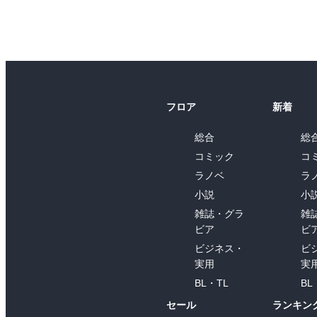
フロア
新着
総合
総
コミック
コ
ラノベ
ラ
小説
小
雑誌・グラ
雑
ビア
ビ
ビジネス・
ビ
実用
実
BL・TL
BL
セール
ランキン