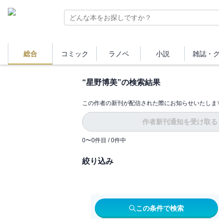
総合
コミック
ラノベ
小説
雑誌・
“
星野博美
”の検索結果
この作者の新刊が配信された際にお知らせいたしま
作者新刊通知を受け取る
0
〜
0
件目 /
0
件中
絞り込み
この条件で検索