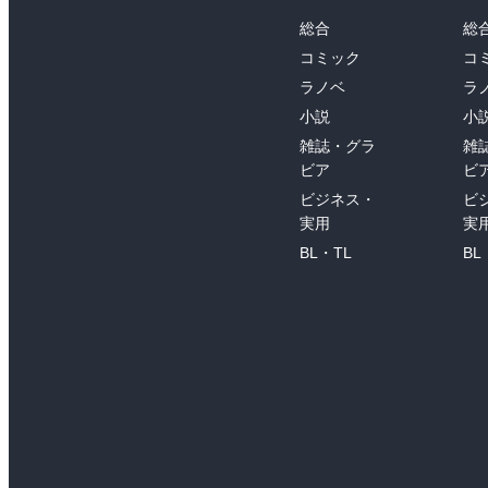
総合
総
コミック
コ
ラノベ
ラ
小説
小
雑誌・グラ
雑
ビア
ビ
ビジネス・
ビ
実用
実
BL・TL
BL