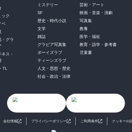
ミステリー
芸術・アート
合
SF
映画・音楽・演劇
ミック
歴史・時代小説
写真集
ノベ
文学
教養
説
雑誌
医学・福祉
誌・グラ
グラビア写真集
教育・語学・参考書
ア
ボーイズラブ
児童書
ジネス・
用
ティーンズラブ
・TL
人文・思想・歴史
社会・政治・法律
会社情報
プライバシーポリシー
ご利用条件
クッキーの