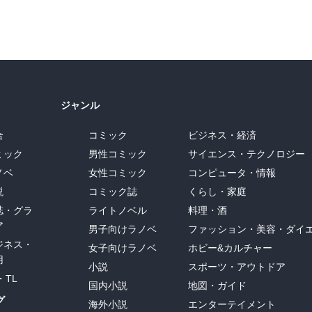
ジャンル
合
コミック
ビジネス・経済
ミック
男性コミック
サイエンス・テクノロジー
ノベ
女性コミック
コンピュータ・情報
説
コミック誌
くらし・家庭
誌・グラ
ライトノベル
料理・酒
ア
男子向けラノベ
ファッション・美容・ダイ
ジネス・
女子向けラノベ
ホビー&カルチャー
用
小説
スポーツ・アウトドア
・TL
国内小説
地図・ガイド
グ
海外小説
エンターテイメント