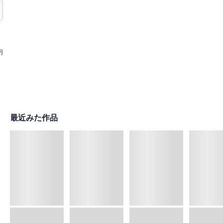
円
最近みた作品