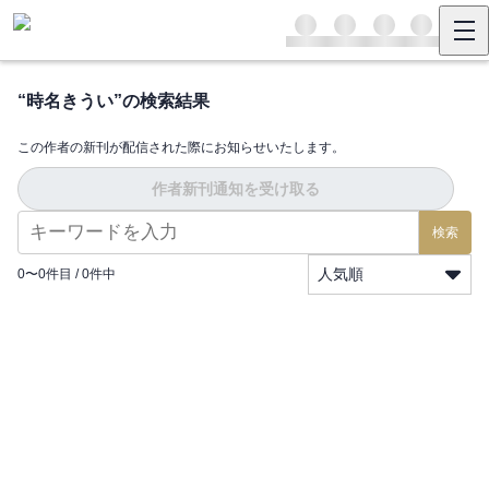
“
時名きうい
”の検索結果
この作者の新刊が配信された際にお知らせいたします。
作者新刊通知を受け取る
検索
人気順
0
〜
0
件目 /
0
件中