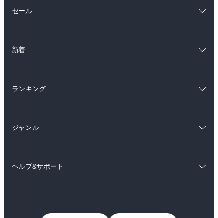
総合
コミック
セール
ラノベ
小説
総合
コミック
雑誌・グラビア
ビジネス・実用
新着
ラノベ
小説
BL・TL
総合
コミック
雑誌・グラビア
ビジネス・実用
ランキング
ラノベ
小説
BL・TL
総合
コミック
雑誌・グラビア
ビジネス・実用
ジャンル
ラノベ
小説
BL・TL
コミック
男性コミック
雑誌・グラビア
ビジネス・実用
ヘルプ&サポート
女性コミック
コミック誌
BL・TL
初めての方へ
ヘルプ
ライトノベル
男子向けラノベ