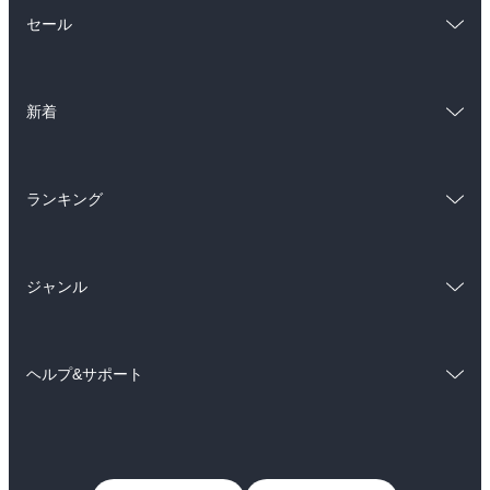
総合
コミック
セール
ラノベ
小説
総合
コミック
雑誌・グラビア
ビジネス・実用
新着
ラノベ
小説
BL・TL
総合
コミック
雑誌・グラビア
ビジネス・実用
ランキング
ラノベ
小説
BL・TL
総合
コミック
雑誌・グラビア
ビジネス・実用
ジャンル
ラノベ
小説
BL・TL
コミック
男性コミック
雑誌・グラビア
ビジネス・実用
ヘルプ&サポート
女性コミック
コミック誌
BL・TL
初めての方へ
ヘルプ
ライトノベル
男子向けラノベ