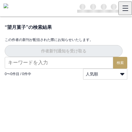
“
望月菓子
”の検索結果
この作者の新刊が配信された際にお知らせいたします。
作者新刊通知を受け取る
検索
人気順
0
〜
0
件目 /
0
件中