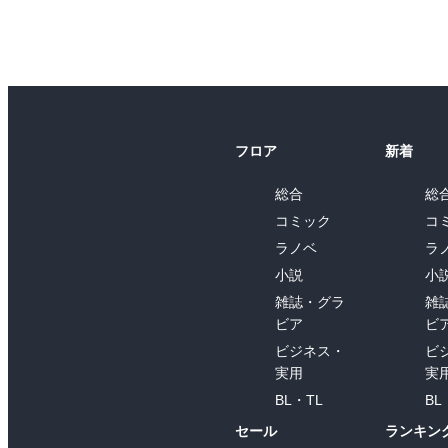
フロア
新着
総合
総
コミック
コ
ラノベ
ラ
小説
小
雑誌・グラ
雑
ビア
ビ
ビジネス・
ビ
実用
実
BL・TL
BL
セール
ランキン