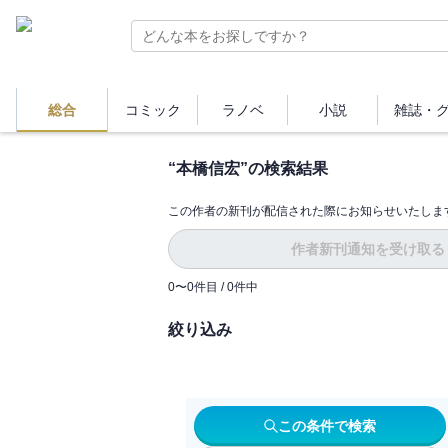
総合
コミック
ラノベ
小説
雑誌・
“
本橋信宏
”の検索結果
この作者の新刊が配信された際にお知らせいたしま
作者新刊通知を受け取る
0
〜
0
件目 /
0
件中
絞り込み
この条件で検索