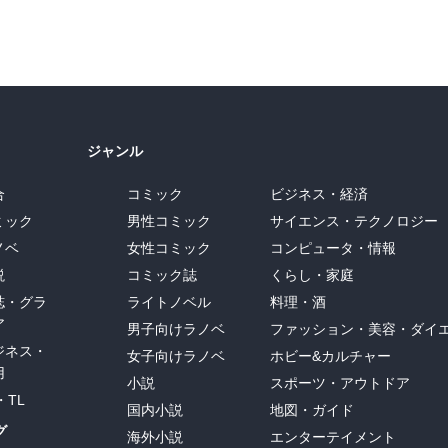
ジャンル
合
コミック
ビジネス・経済
ミック
男性コミック
サイエンス・テクノロジー
ノベ
女性コミック
コンピュータ・情報
説
コミック誌
くらし・家庭
誌・グラ
ライトノベル
料理・酒
ア
男子向けラノベ
ファッション・美容・ダイ
ジネス・
女子向けラノベ
ホビー&カルチャー
用
小説
スポーツ・アウトドア
・TL
国内小説
地図・ガイド
グ
海外小説
エンターテイメント