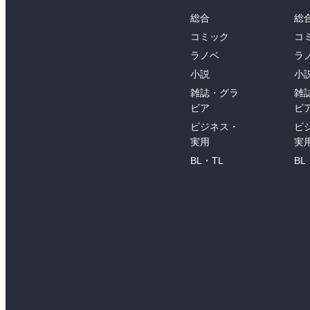
総合
総
コミック
コ
ラノベ
ラ
小説
小
雑誌・グラ
雑
ビア
ビ
ビジネス・
ビ
実用
実
BL・TL
BL