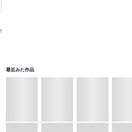
円
最近みた作品