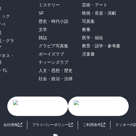
ミステリー
芸術・アート
合
SF
映画・音楽・演劇
ミック
歴史・時代小説
写真集
ノベ
文学
教養
説
雑誌
医学・福祉
誌・グラ
グラビア写真集
教育・語学・参考書
ア
ボーイズラブ
児童書
ジネス・
用
ティーンズラブ
・TL
人文・思想・歴史
社会・政治・法律
会社情報
プライバシーポリシー
ご利用条件
クッキーの