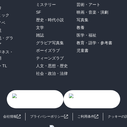
ミステリー
芸術・アート
合
SF
映画・音楽・演劇
ミック
歴史・時代小説
写真集
ノベ
文学
教養
説
雑誌
医学・福祉
誌・グラ
グラビア写真集
教育・語学・参考書
ア
ボーイズラブ
児童書
ジネス・
用
ティーンズラブ
・TL
人文・思想・歴史
社会・政治・法律
会社情報
プライバシーポリシー
ご利用条件
クッキーの