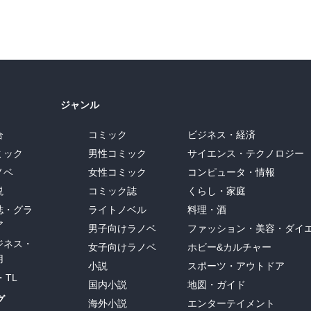
ジャンル
合
コミック
ビジネス・経済
ミック
男性コミック
サイエンス・テクノロジー
ノベ
女性コミック
コンピュータ・情報
説
コミック誌
くらし・家庭
誌・グラ
ライトノベル
料理・酒
ア
男子向けラノベ
ファッション・美容・ダイ
ジネス・
女子向けラノベ
ホビー&カルチャー
用
小説
スポーツ・アウトドア
・TL
国内小説
地図・ガイド
グ
海外小説
エンターテイメント