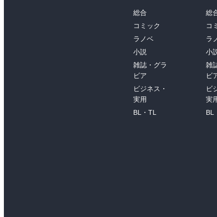
総合
総
コミック
コ
ラノベ
ラ
小説
小
雑誌・グラ
雑
ビア
ビ
ビジネス・
ビ
実用
実
BL・TL
BL