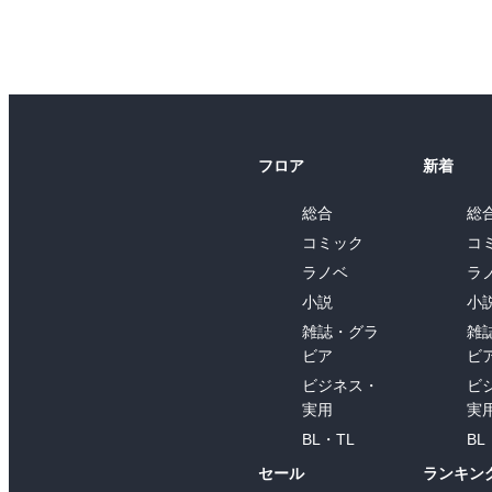
フロア
新着
総合
総
コミック
コ
ラノベ
ラ
小説
小
雑誌・グラ
雑
ビア
ビ
ビジネス・
ビ
実用
実
BL・TL
BL
セール
ランキン