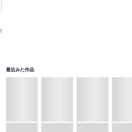
円
最近みた作品