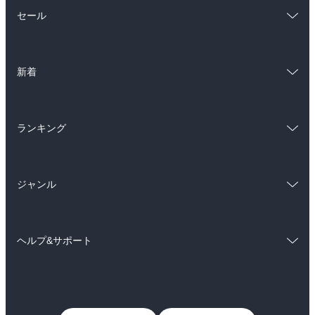
総合
コミック
セール
ラノベ
小説
総合
コミック
雑誌・グラビア
ビジネス・実用
新着
ラノベ
小説
BL・TL
総合
コミック
雑誌・グラビア
ビジネス・実用
ランキング
ラノベ
小説
BL・TL
総合
コミック
雑誌・グラビア
ビジネス・実用
ジャンル
ラノベ
小説
BL・TL
コミック
男性コミック
雑誌・グラビア
ビジネス・実用
ヘルプ&サポート
女性コミック
コミック誌
BL・TL
初めての方へ
ヘルプ
ライトノベル
男子向けラノベ