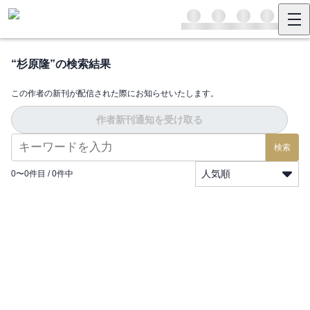
“
杉原隆
”の検索結果
この作者の新刊が配信された際にお知らせいたします。
作者新刊通知を受け取る
検索
人気順
0
〜
0
件目 /
0
件中