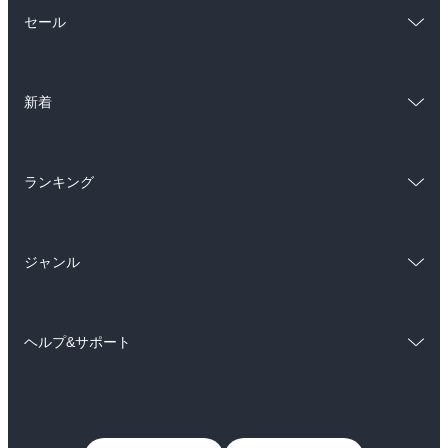
総合
コミック
セール
ラノベ
小説
総合
コミック
雑誌・グラビア
ビジネス・実用
新着
ラノベ
小説
BL・TL
総合
コミック
雑誌・グラビア
ビジネス・実用
ランキング
ラノベ
小説
BL・TL
総合
コミック
雑誌・グラビア
ビジネス・実用
ジャンル
ラノベ
小説
BL・TL
コミック
男性コミック
雑誌・グラビア
ビジネス・実用
ヘルプ&サポート
女性コミック
コミック誌
BL・TL
初めての方へ
ヘルプ
ライトノベル
男子向けラノベ