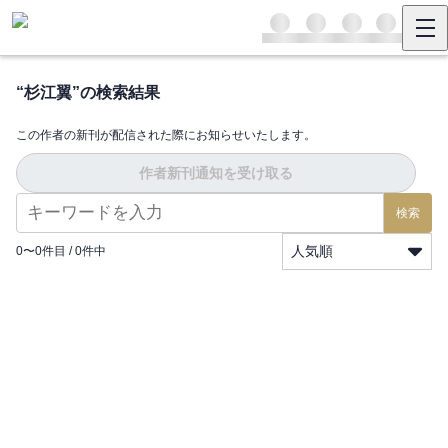
“
杉江翼
”の検索結果
この作者の新刊が配信された際にお知らせいたします。
作者新刊通知を受け取る
検索
人気順
0
〜
0
件目 /
0
件中