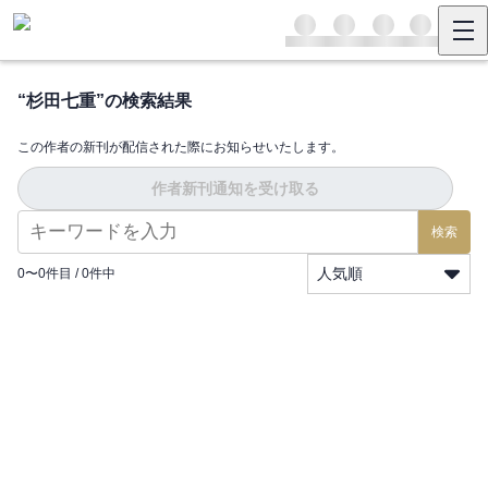
“
杉田七重
”の検索結果
この作者の新刊が配信された際にお知らせいたします。
作者新刊通知を受け取る
検索
人気順
0
〜
0
件目 /
0
件中