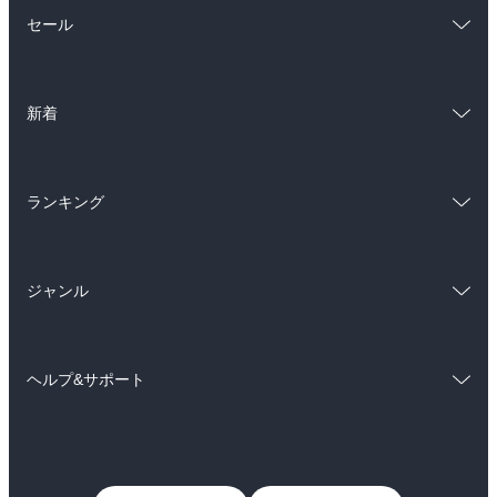
総合
コミック
セール
ラノベ
小説
総合
コミック
雑誌・グラビア
ビジネス・実用
新着
ラノベ
小説
BL・TL
総合
コミック
雑誌・グラビア
ビジネス・実用
ランキング
ラノベ
小説
BL・TL
総合
コミック
雑誌・グラビア
ビジネス・実用
ジャンル
ラノベ
小説
BL・TL
コミック
男性コミック
雑誌・グラビア
ビジネス・実用
ヘルプ&サポート
女性コミック
コミック誌
BL・TL
初めての方へ
ヘルプ
ライトノベル
男子向けラノベ