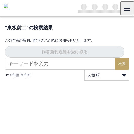
“
東板前二
”の検索結果
この作者の新刊が配信された際にお知らせいたします。
作者新刊通知を受け取る
検索
人気順
0
〜
0
件目 /
0
件中