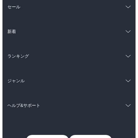
総合
コミック
セール
ラノベ
小説
総合
コミック
雑誌・グラビア
ビジネス・実用
新着
ラノベ
小説
BL・TL
総合
コミック
雑誌・グラビア
ビジネス・実用
ランキング
ラノベ
小説
BL・TL
総合
コミック
雑誌・グラビア
ビジネス・実用
ジャンル
ラノベ
小説
BL・TL
コミック
男性コミック
雑誌・グラビア
ビジネス・実用
ヘルプ&サポート
女性コミック
コミック誌
BL・TL
初めての方へ
ヘルプ
ライトノベル
男子向けラノベ