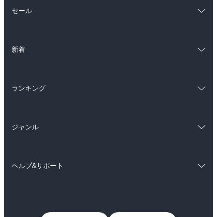
総合
コミック
セール
ラノベ
小説
総合
コミック
雑誌・グラビア
ビジネス・実用
新着
ラノベ
小説
BL・TL
総合
コミック
雑誌・グラビア
ビジネス・実用
ランキング
ラノベ
小説
BL・TL
総合
コミック
雑誌・グラビア
ビジネス・実用
ジャンル
ラノベ
小説
BL・TL
コミック
男性コミック
雑誌・グラビア
ビジネス・実用
ヘルプ&サポート
女性コミック
コミック誌
BL・TL
初めての方へ
ヘルプ
ライトノベル
男子向けラノベ