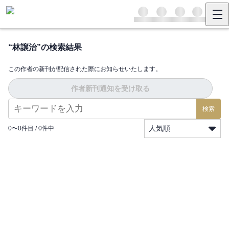
“
林譲治
”の検索結果
この作者の新刊が配信された際にお知らせいたします。
作者新刊通知を受け取る
検索
人気順
0
〜
0
件目 /
0
件中