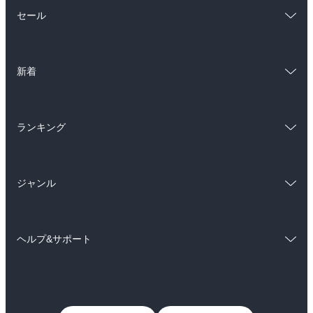
総合
コミック
セール
ラノベ
小説
総合
コミック
雑誌・グラビア
ビジネス・実用
新着
ラノベ
小説
BL・TL
総合
コミック
雑誌・グラビア
ビジネス・実用
ランキング
ラノベ
小説
BL・TL
総合
コミック
雑誌・グラビア
ビジネス・実用
ジャンル
ラノベ
小説
BL・TL
コミック
男性コミック
雑誌・グラビア
ビジネス・実用
ヘルプ&サポート
女性コミック
コミック誌
BL・TL
初めての方へ
ヘルプ
ライトノベル
男子向けラノベ