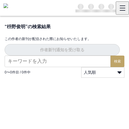
“
枡野俊明
”の検索結果
この作者の新刊が配信された際にお知らせいたします。
作者新刊通知を受け取る
検索
人気順
0
〜
0
件目 /
0
件中