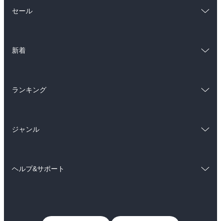
総合
コミック
セール
ラノベ
小説
総合
コミック
雑誌・グラビア
ビジネス・実用
新着
ラノベ
小説
BL・TL
総合
コミック
雑誌・グラビア
ビジネス・実用
ランキング
ラノベ
小説
BL・TL
総合
コミック
雑誌・グラビア
ビジネス・実用
ジャンル
ラノベ
小説
BL・TL
コミック
男性コミック
雑誌・グラビア
ビジネス・実用
ヘルプ&サポート
女性コミック
コミック誌
BL・TL
初めての方へ
ヘルプ
ライトノベル
男子向けラノベ