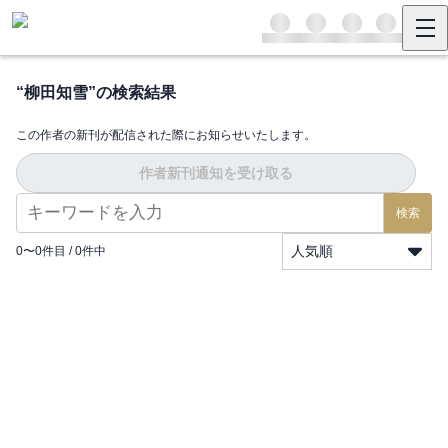
“
柳田知雪
”の検索結果
この作者の新刊が配信された際にお知らせいたします。
作者新刊通知を受け取る
検索
人気順
0
〜
0
件目 /
0
件中