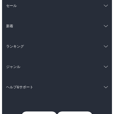
総合
コミック
セール
ラノベ
小説
総合
コミック
雑誌・グラビア
ビジネス・実用
新着
ラノベ
小説
BL・TL
総合
コミック
雑誌・グラビア
ビジネス・実用
ランキング
ラノベ
小説
BL・TL
総合
コミック
雑誌・グラビア
ビジネス・実用
ジャンル
ラノベ
小説
BL・TL
コミック
男性コミック
雑誌・グラビア
ビジネス・実用
ヘルプ&サポート
女性コミック
コミック誌
BL・TL
初めての方へ
ヘルプ
ライトノベル
男子向けラノベ