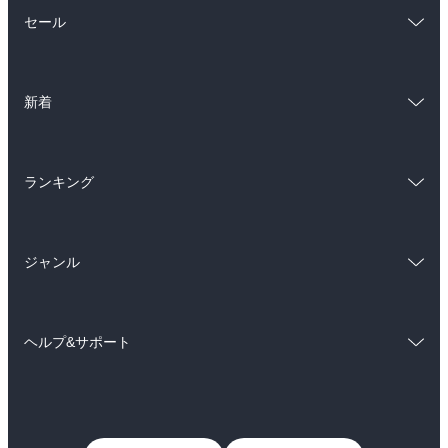
総合
コミック
セール
ラノベ
小説
総合
コミック
雑誌・グラビア
ビジネス・実用
新着
ラノベ
小説
BL・TL
総合
コミック
雑誌・グラビア
ビジネス・実用
ランキング
ラノベ
小説
BL・TL
総合
コミック
雑誌・グラビア
ビジネス・実用
ジャンル
ラノベ
小説
BL・TL
コミック
男性コミック
雑誌・グラビア
ビジネス・実用
ヘルプ&サポート
女性コミック
コミック誌
BL・TL
初めての方へ
ヘルプ
ライトノベル
男子向けラノベ