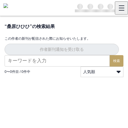
“
桑原ひひひ
”の検索結果
この作者の新刊が配信された際にお知らせいたします。
作者新刊通知を受け取る
検索
人気順
0
〜
0
件目 /
0
件中