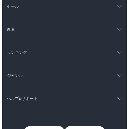
総合
コミック
セール
ラノベ
小説
総合
コミック
雑誌・グラビア
ビジネス・実用
新着
ラノベ
小説
BL・TL
総合
コミック
雑誌・グラビア
ビジネス・実用
ランキング
ラノベ
小説
BL・TL
総合
コミック
雑誌・グラビア
ビジネス・実用
ジャンル
ラノベ
小説
BL・TL
コミック
男性コミック
雑誌・グラビア
ビジネス・実用
ヘルプ&サポート
女性コミック
コミック誌
BL・TL
初めての方へ
ヘルプ
ライトノベル
男子向けラノベ